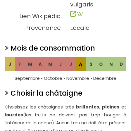
vulgaris
Lien Wikipédia
Provenance
Locale
Mois de consommation
J
F
M
A
M
J
J
A
S
O
N
D
Septembre • Octobre • Novembre • Décembre
Choisir la châtaigne
Choisissez les châtaignes très
brillantes
,
pleines
et
lourdes
(les fruits ne doivent pas trop bouger à
l'intérieur de la coque). Aucun trou ne doit être présent
car il peut être signe d'un ver ou d'un insecte.