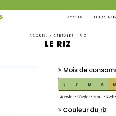
S
ACCUEIL
FRUITS & L
ACCUEIL
>
CÉRÉALES
> RIZ
LE RIZ
Mois de consom
J
F
M
A
Janvier • Février • Mars • Avril
Couleur du riz