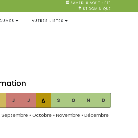
SAMEDI 8 AOÛT • ÉTÉ
ST DOMINIQUE
ÉGUMES
AUTRES LISTES
mation
M
J
J
A
S
O
N
D
• Septembre • Octobre • Novembre • Décembre