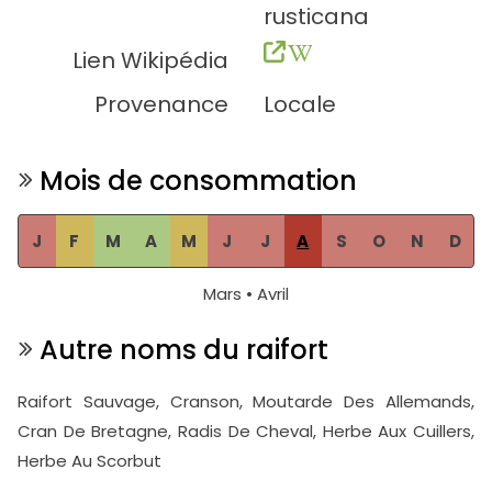
rusticana
Lien Wikipédia
Provenance
Locale
Mois de consommation
J
F
M
A
M
J
J
A
S
O
N
D
Mars • Avril
Autre noms du raifort
Raifort Sauvage, Cranson, Moutarde Des Allemands,
Cran De Bretagne, Radis De Cheval, Herbe Aux Cuillers,
Herbe Au Scorbut