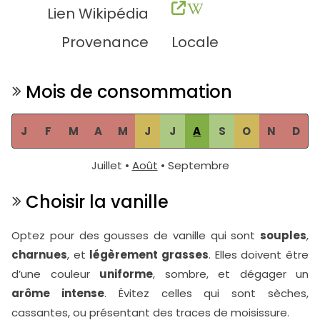
Lien Wikipédia
Provenance
Locale
Mois de consommation
J
F
M
A
M
J
J
A
S
O
N
D
Juillet •
Août
• Septembre
Choisir la vanille
Optez pour des gousses de vanille qui sont
souples
,
charnues
, et
légèrement grasses
. Elles doivent être
d’une couleur
uniforme
, sombre, et dégager un
arôme intense
. Évitez celles qui sont sèches,
cassantes, ou présentant des traces de moisissure.