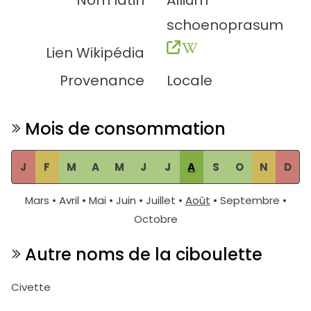
Nom latin
Allium
schoenoprasum
Lien Wikipédia
Provenance
Locale
Mois de consommation
J
F
M
A
M
J
J
A
S
O
N
D
Mars • Avril • Mai • Juin • Juillet •
Août
• Septembre •
Octobre
Autre noms de la ciboulette
Civette