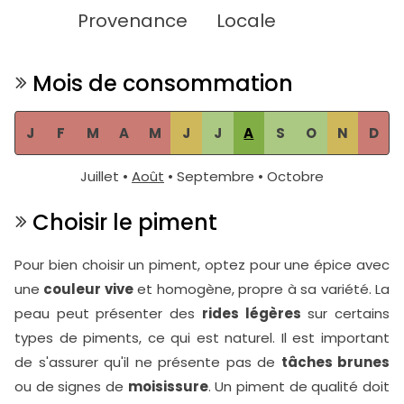
Provenance
Locale
Mois de consommation
J
F
M
A
M
J
J
A
S
O
N
D
Juillet •
Août
• Septembre • Octobre
Choisir le piment
Pour bien choisir un piment, optez pour une épice avec
une
couleur vive
et homogène, propre à sa variété. La
peau peut présenter des
rides légères
sur certains
types de piments, ce qui est naturel. Il est important
de s'assurer qu'il ne présente pas de
tâches brunes
ou de signes de
moisissure
. Un piment de qualité doit