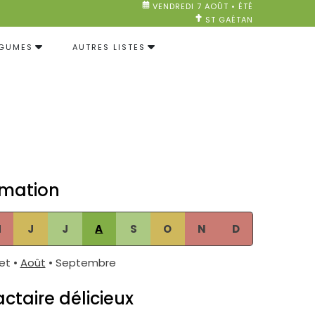
VENDREDI 7 AOÛT • ÉTÉ
ST GAÉTAN
ÉGUMES
AUTRES LISTES
mation
M
J
J
A
S
O
N
D
let •
Août
• Septembre
ctaire délicieux