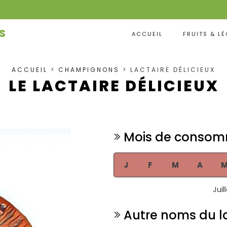
S
ACCUEIL
FRUITS & L
ACCUEIL
>
CHAMPIGNONS
> LACTAIRE DÉLICIEUX
LE LACTAIRE DÉLICIEUX
Mois de consom
J
F
M
A
Juil
Autre noms du la