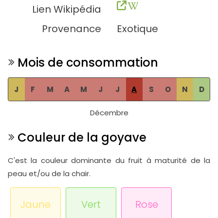
Lien Wikipédia
Provenance
Exotique
Mois de consommation
J
F
M
A
M
J
J
A
S
O
N
D
Décembre
Couleur de la goyave
C'est la couleur dominante du fruit à maturité de la
peau et/ou de la chair.
Jaune
Vert
Rose