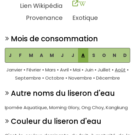
Lien Wikipédia
Provenance
Exotique
Mois de consommation
J
F
M
A
M
J
J
A
S
O
N
D
Janvier • Février • Mars • Avril • Mai • Juin • Juillet •
Août
•
Septembre • Octobre • Novembre • Décembre
Autre noms du liseron d'eau
Ipomée Aquatique, Morning Glory, Ong Choy, Kangkung
Couleur du liseron d'eau