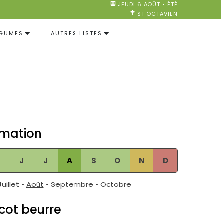
JEUDI 6 AOÛT • ÉTÉ
ST OCTAVIEN
ÉGUMES
AUTRES LISTES
mation
M
J
J
A
S
O
N
D
Juillet •
Août
• Septembre • Octobre
icot beurre