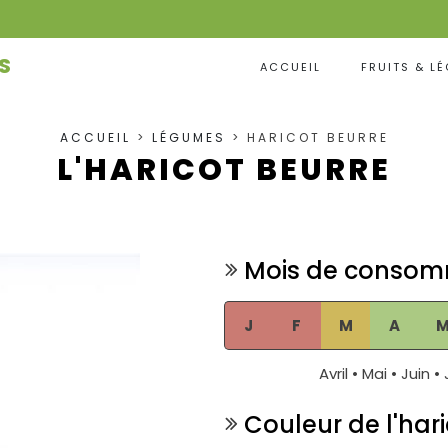
S
ACCUEIL
FRUITS & L
ACCUEIL
>
LÉGUMES
> HARICOT BEURRE
L'HARICOT BEURRE
Mois de consom
J
F
M
A
Avril • Mai • Juin • 
Couleur de l'har