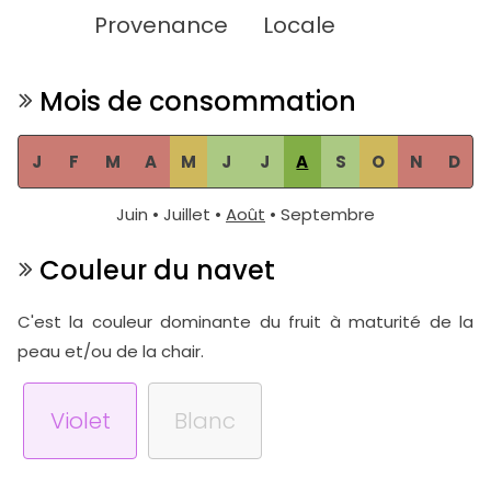
Provenance
Locale
Mois de consommation
J
F
M
A
M
J
J
A
S
O
N
D
Juin • Juillet •
Août
• Septembre
Couleur du navet
C'est la couleur dominante du fruit à maturité de la
peau et/ou de la chair.
Violet
Blanc